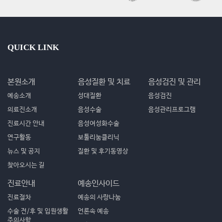
QUICK LINK
본원소개
음성질환 및 치료
음성검진 및 관리
예송소개
성대질환
음성검진
의료진소개
음성수술
음성관리프로그램
진료시간 안내
음성여성화수술
연구활동
보툴리눔클리닉
뉴스 및 공지
질환 및 후기동영상
찾아오시는 길
진료안내
예송인사이드
진료절차
예송의 사랑나눔
수술 전/후 및 입원생활
언론속 예송
주의사항