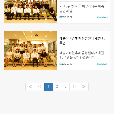
2016년 한 해를 마무리하는 예송
송년의 밤
2016-12-09
Read More >
예송이비인후과 음성센터 개원 13
주년
예송이비인후과 음성센터가 개원
13주년을 맞이하였습니다
2016-09-19
Read More >
«
‹
1
2
3
›
»