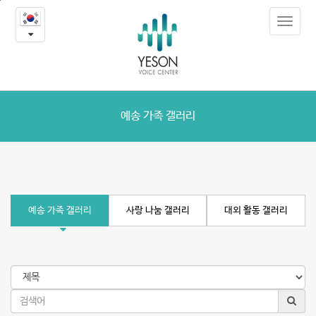
예
본
Toggle
문
송
navigat
내
용
갤
바
로
러
가
리
기
예송 가족 갤러리
예송 가족 갤러리
사랑 나눔 갤러리
대외 활동 갤러리