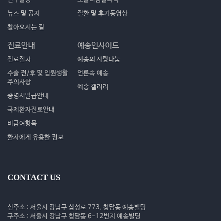
뉴스 및 공지
질환 및 후기동영상
찾아오시는 길
진료안내
예송인사이드
진료절차
예송의 사랑나눔
수술 전/후 및 입원생활
언론속 예송
주의사항
예송 갤러리
증명서발급안내
국제환자진료안내
비급여항목
환자에게 유용한 정보
CONTACT US
신주소 : 서울시 강남구 삼성로 773, 청담동 예송빌딩
구주소 : 서울시 강남구 청담동 6-12번지 예송빌딩