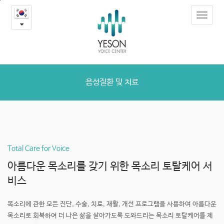
음
본
Toggle
문
성
navigat
내
용
질
바
로
환
가
및
기
음성질환 및 치료
치
료
Total Care for Voice
아름다운 목소리를 갖기 위한
목소리 토탈케어 서
비스
목소리에 관한 모든 진단, 수술, 치료, 재활, 개선 프로그램을 사용하여
아름다운
목소리로 회복하여 더 나은 삶을 살아가도록 도와드리는
목소리 토탈케어를 제