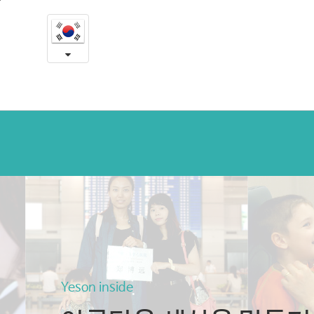
예
본
문
송
내
용
인
바
로
사
가
이
기
드
Yeson inside