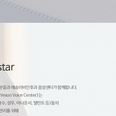
tar
트분들과
예송이비인후과 음성센터가 함께합니다.
on Voice Center)는
수, 성우, 아나운서, 탤런트 등)들의
관리를 위해