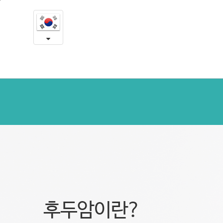
후
본
문
두
내
용
암
바
로
가
기
후두암이란?