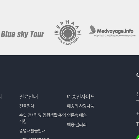
리
진료안내
예송인사이드
진료절차
예송의 사랑나눔
+
수술 전/후 및 입원생활 주의
언론속 예송
사항
T
예송 갤러리
증명서발급안내