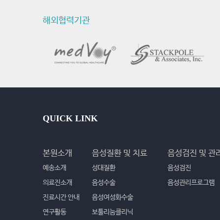
해외협력기관
QUICK LINK
본원소개
음성질환 및 치료
음성검진 및 관
예송소개
성대질환
음성검진
의료진소개
음성수술
음성관리프로그램
진료시간 안내
음성여성화수술
연구활동
보툴리눔클리닉