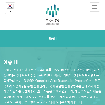
예
본
Toggle
문
송
navigat
내
용
HI
바
로
가
기
예송HI
예송 HI
피아노 건반의 모양과 목소리 주파수를 형상화 하였습니다.
예송이비인후과 음
성센터는 국내 최초의 음성전문센터로써
최첨단 장비와 국내 최초로 시행되는
음성관리 프로그램(VRP,
Complete Voice Restoration Program)으로 전문
목소리 사용자들을 위한
음성관리 및 국내 유일한 음성성형수술센터로서
아름
다운 목소리를 갖고자 하는 모든 이들을 위한 장소입니다.
예송은 목소리 예술을
추구하며, 자신 있고 당당한 목소리를 찾아 드리기 위한
최고의 의료기술과 서비
스로 여러분의 꿈을 실현시켜 드리기 위해
여러분과 함께 합니다.