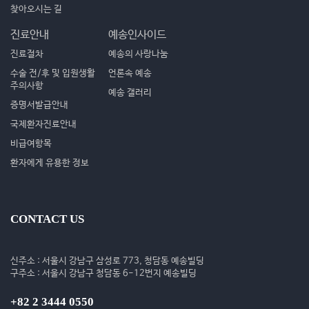
찾아오시는 길
진료안내
예송인사이드
진료절차
예송의 사랑나눔
수술 전/후 및 입원생활
언론속 예송
주의사항
예송 갤러리
증명서발급안내
국제환자진료안내
비급여항목
환자에게 유용한 정보
CONTACT US
신주소 : 서울시 강남구 삼성로 773, 청담동 예송빌딩
구주소 : 서울시 강남구 청담동 6-12번지 예송빌딩
+82 2 3444 0550