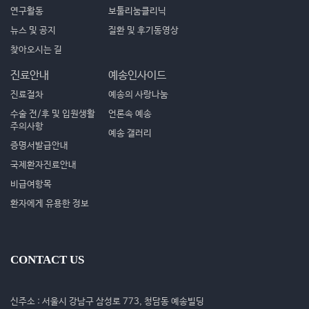
연구활동
보툴리눔클리닉
뉴스 및 공지
질환 및 후기동영상
찾아오시는 길
진료안내
예송인사이드
진료절차
예송의 사랑나눔
수술 전/후 및 입원생활
언론속 예송
주의사항
예송 갤러리
증명서발급안내
국제환자진료안내
비급여항목
환자에게 유용한 정보
CONTACT US
신주소 : 서울시 강남구 삼성로 773, 청담동 예송빌딩