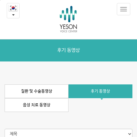
질
본
Toggle
문
환
navigat
내
용
및
바
로
수
가
술
기
후기 동영상
동
영
상
질환 및 수술동영상
후기 동영상
음성 치료 동영상