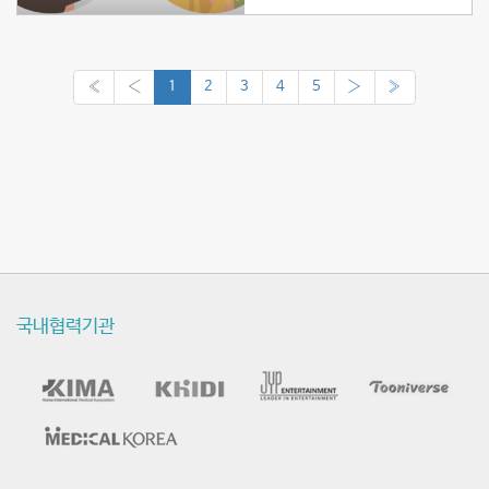
«
‹
1
2
3
4
5
›
»
국내협력기관