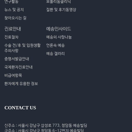
연구활동
보툴리눔클리닉
뉴스 및 공지
질환 및 후기동영상
찾아오시는 길
진료안내
예송인사이드
진료절차
예송의 사랑나눔
수술 전/후 및 입원생활
언론속 예송
주의사항
예송 갤러리
증명서발급안내
국제환자진료안내
비급여항목
환자에게 유용한 정보
CONTACT US
신주소 : 서울시 강남구 삼성로 773, 청담동 예송빌딩
구주소 : 서울시 강남구 청담동 6-12번지 예송빌딩