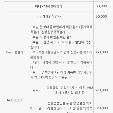
비디오연하장애평가
50,000
비강폐쇄언어검사
50,000
· 수술 전 상태를 확인하기 위한 검사(공기역학
적검사, 음성음향학적검사)
· 수술 후 경과 확인을 위한 검사
· 수술 후 진행 시 약 70% 이상의 할인이 적용
됩니다.
후두기능검사
· 초고속성대촬영검사와 함께 진행되는 목소리
360,000
종합검사
· 1년 내 재검사 진행 시 20% 할인이 적용됩니
다.
· 프리미엄회원제 1년 이상 지속한 경우 재검사
시 약 70%의 할인이 적용됩니다.
실용음악, 성악가, 가수, 성우, 아나
골드
520,000
운서, (뮤지컬)배우 등
목소리검진
음성전문인을 위한 종합검진 목소
프리미엄
리검진 골드 + 다차원 발성 역학적
720,000