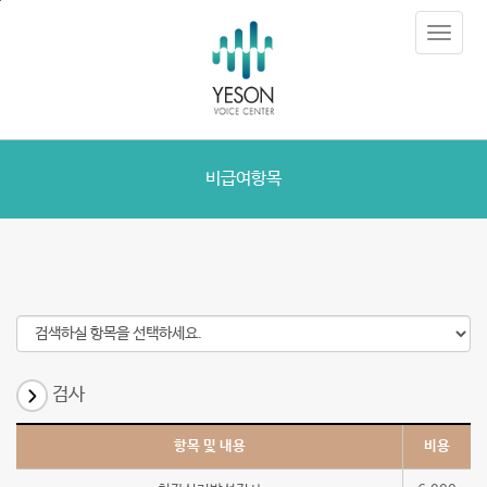
비
본
Toggle
문
급
navigat
내
용
여
바
로
항
가
목
기
비급여항목
검사
항목 및 내용
비용