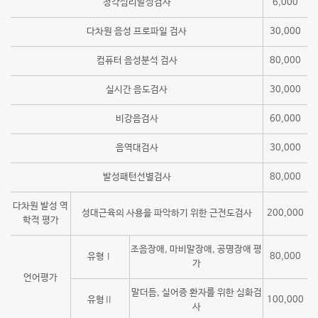
청각심리발성검사
6,000
다차원 음성 프로파일 검사
30,000
컴퓨터 음성분석 검사
80,000
실시간 음도검사
30,000
비강음검사
60,000
음역대검사
30,000
발성패턴선별검사
80,000
다차원 발성 역
성대근육의 사용을 파악하기 위한 근전도검사
200,000
학적 평가
조음장애, 마비말장애, 공명장애 평
유형Ⅰ
80,000
가
언어평가
말더듬, 실어증 환자를 위한 심화검
유형Ⅱ
100,000
사