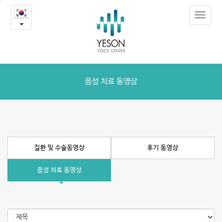
질
본
Toggle
문
환
navigat
내
용
및
바
로
수
가
술
기
음성 치료 동영상
동
영
상
질환 및 수술동영상
후기 동영상
음성 치료 동영상