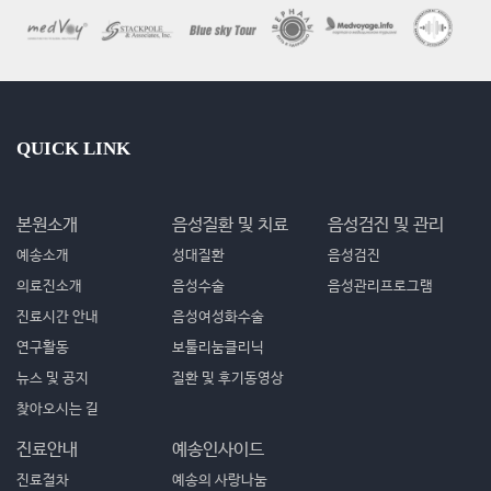
QUICK LINK
본원소개
음성질환 및 치료
음성검진 및 관리
예송소개
성대질환
음성검진
의료진소개
음성수술
음성관리프로그램
진료시간 안내
음성여성화수술
연구활동
보툴리눔클리닉
뉴스 및 공지
질환 및 후기동영상
찾아오시는 길
진료안내
예송인사이드
진료절차
예송의 사랑나눔