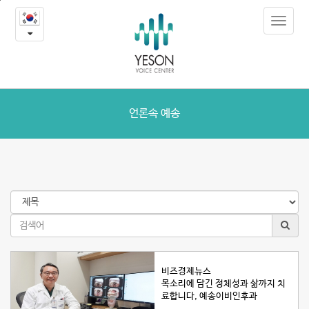
언
본
Toggle
문
론
navigat
내
용
속
바
로
예
가
송
기
언론속 예송
비즈경제뉴스
목소리에 담긴 정체성과 삶까지 치
료합니다, 예송이비인후과