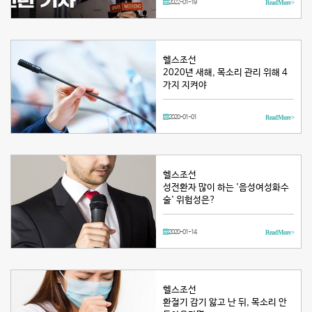
2022-01-19
Read More >
헬스조선
2020년 새해, 목소리 관리 위해 4
가지 지켜야
2020-01-01
Read More >
헬스조선
성전환자 많이 하는 '음성여성화수
술' 위험성은?
2020-01-14
Read More >
헬스조선
환절기 감기 앓고 난 뒤, 목소리 안