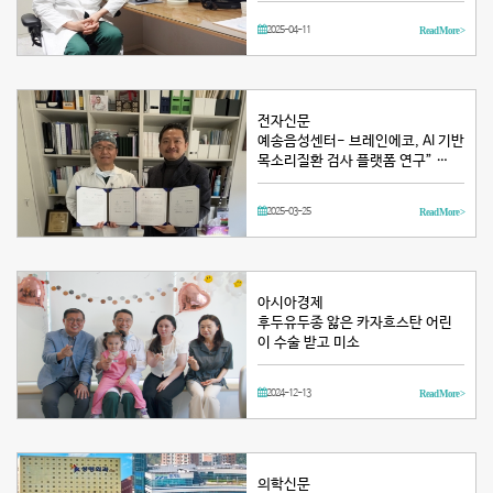
2025-04-11
Read More >
전자신문
예송음성센터- 브레인에코, AI 기반
목소리질환 검사 플랫폼 연구” …
2025-03-25
Read More >
아시아경제
후두유두종 앓은 카자흐스탄 어린
이 수술 받고 미소
2024-12-13
Read More >
의학신문