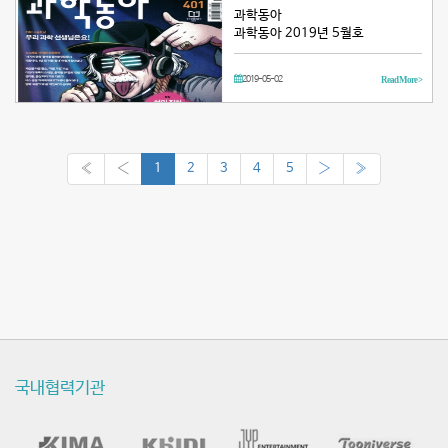
과학동아
과학동아 2019년 5월호
2019-05-02
Read More >
«
‹
1
2
3
4
5
›
»
국내협력기관