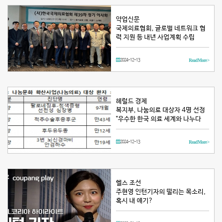
약업신문
국제의료협회, 글로벌 네트워크 협
력 지원 등 내년 사업계획 수립
2024-12-13
Read More >
헤럴드 경제
복지부, 나눔의료 대상자 4명 선정
"우수한 한국 의료 세계와 나누다
2024-12-13
Read More >
헬스 조선
주현영 인턴기자의 떨리는 목소리,
혹시 내 얘기?