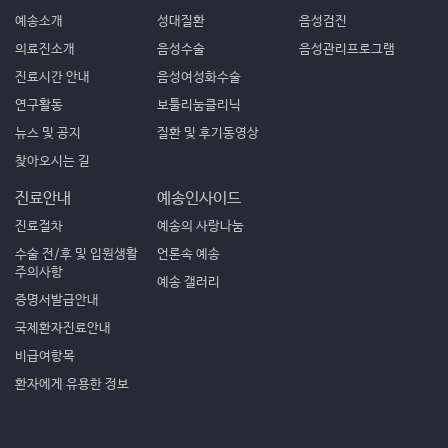
예송소개
성대질환
음성검진
의료진소개
음성수술
음성관리프로그램
진료시간 안내
음성여성화수술
연구활동
보툴리눔클리닉
뉴스 및 공지
질환 및 후기동영상
찾아오시는 길
진료안내
예송인사이드
진료절차
예송의 사랑나눔
수술 전/후 및 입원생활
언론속 예송
주의사항
예송 갤러리
증명서발급안내
국제환자진료안내
비급여항목
환자에게 유용한 정보