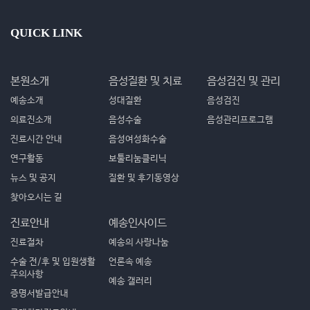
QUICK LINK
본원소개
음성질환 및 치료
음성검진 및 관리
예송소개
성대질환
음성검진
의료진소개
음성수술
음성관리프로그램
진료시간 안내
음성여성화수술
연구활동
보툴리눔클리닉
뉴스 및 공지
질환 및 후기동영상
찾아오시는 길
진료안내
예송인사이드
진료절차
예송의 사랑나눔
수술 전/후 및 입원생활
언론속 예송
주의사항
예송 갤러리
증명서발급안내