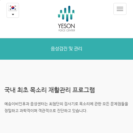
음
본
Toggle
문
성
navigat
내
용
검
바
로
진
가
및
기
음성검진 및 관리
관
리
국내 최초 목소리 재활
관리 프로그램
예송이비인후과 음성센터는 최첨단의 검사기로 목소리에 관한
모든 문제점들을
정밀하고 과학적이며 객관적으로 진단하고 있습니다.