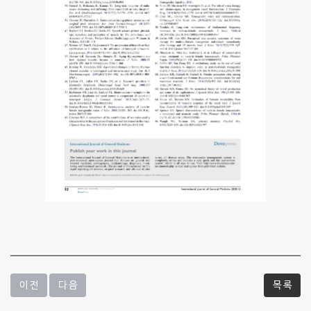
이 전
다 음
목 록