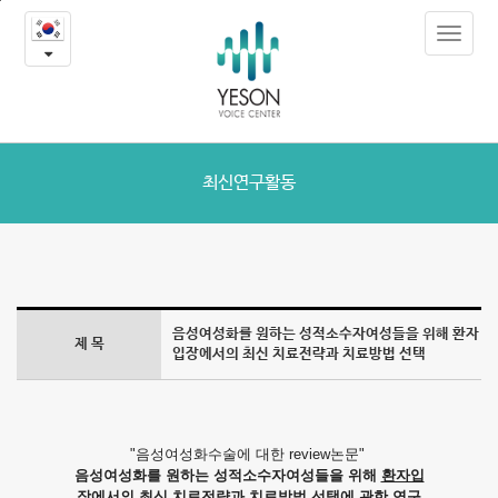
음
본
Toggle
문
성
navigat
내
용
여
바
로
성
가
화
기
최신연구활동
를
원
하
음성여성화를 원하는 성적소수자여성들을 위해 환자
제 목
는
입장에서의 최신 치료전략과 치료방법 선택
성
적
"음성여성화수술에 대한 review논문"
음성여성화를 원하는 성적소수자여성들을 위해
환자입
소
장에서의 최신 치료전략과 치료방법 선택
에 관한 연구