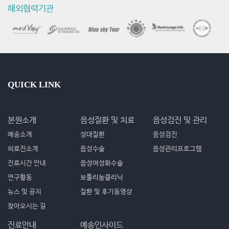
해외협력기관
QUICK LINK
본원소개
음성질환 및 치료
음성검진 및 관리
예송소개
성대질환
음성검진
의료진소개
음성수술
음성관리프로그램
진료시간 안내
음성여성화수술
연구활동
보툴리눔클리닉
뉴스 및 공지
질환 및 후기동영상
찾아오시는 길
진료안내
예송인사이드