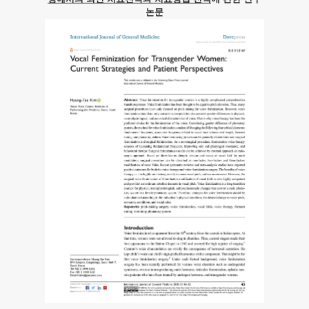
논문
수
자
여
성
들
을
위
해
환
자
입