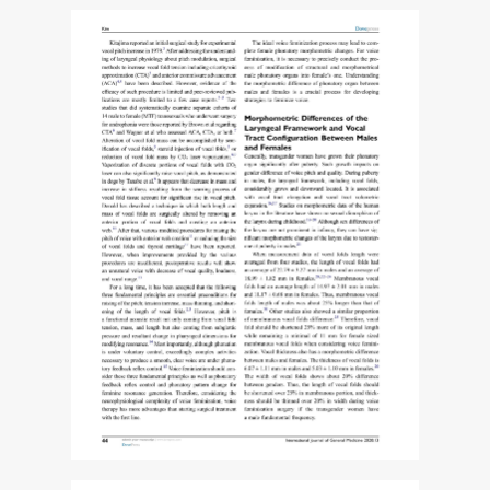
장
에
서
의
최
신
치
료
전
략
과