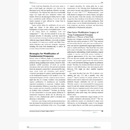
치
료
방
법
선
택
-
최
신
연
구
활