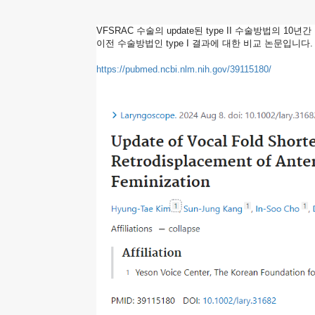
의
VFSRAC 수술의 update된 type II 수술방법의 1
이전 수술방법인 type I 결과에 대한 비교 논문입니다
10
https://pubmed.ncbi.nlm.nih.gov/39115180/
년
간
장
기
추
적
결
과
에