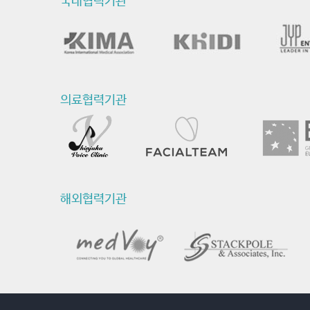
국내협력기관
문
-
최
신
의료협력기관
연
구
활
동
해외협력기관