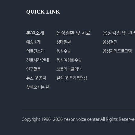
QUICK LINK
본원소개
음성질환 및 치료
음성검진 및 관
예송소개
성대질환
음성검진
의료진소개
음성수술
음성관리프로그램
진료시간 안내
음성여성화수술
연구활동
보툴리눔클리닉
뉴스 및 공지
질환 및 후기동영상
찾아오시는 길
Copyright 1996-2026 Yeson voice center All Rights Reserve