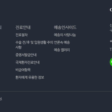
리
진료안내
예송인사이드
진료절차
예송의 사랑나눔
+
수술 전/후 및 입원생활 주의
언론속 예송
사항
T
예송 갤러리
증명서발급안내
국제환자진료안내
비급여항목
환자에게 유용한 정보
d.