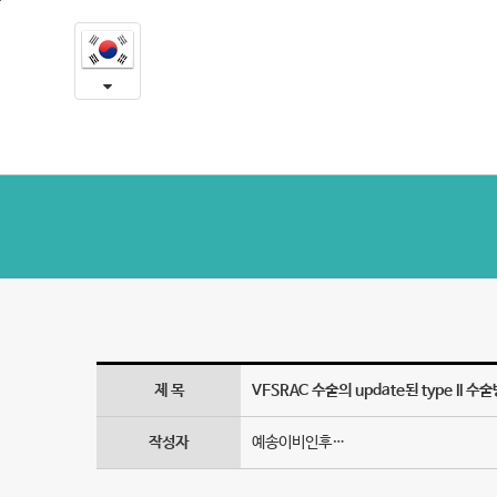
VFSRAC
본
문
수
내
용
술
바
로
의
가
update
기
된
type
II
수
제 목
VFSRAC 수술의 update된 type II
술
방
작성자
예송이비인후…
법