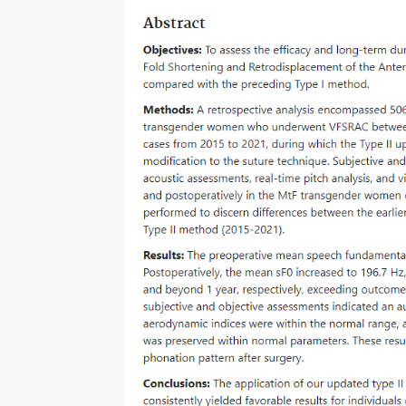
대
한
논
문
이
며,
이
전
수
술
방