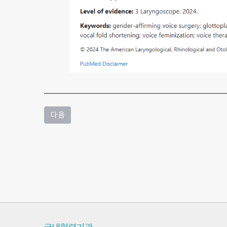
법
인
type
I
결
과
에
다 음
대
한
비
교
논