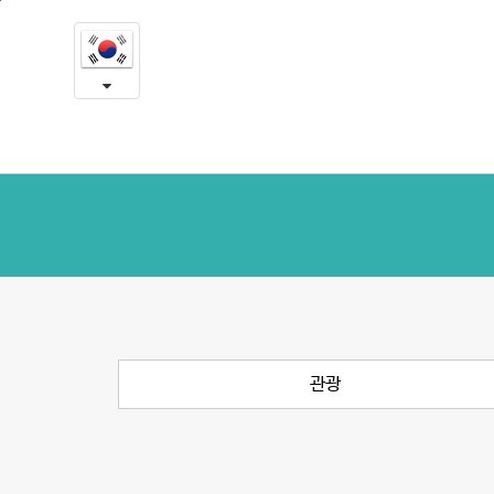
환
본
문
자
내
용
유
바
로
용
가
정
기
보
관광