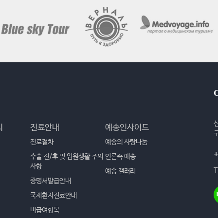
리
진료안내
예송인사이드
진료절차
예송의 사랑나눔
+
수술 전/후 및 입원생활 주의
언론속 예송
사항
T
예송 갤러리
증명서발급안내
국제환자진료안내
비급여항목