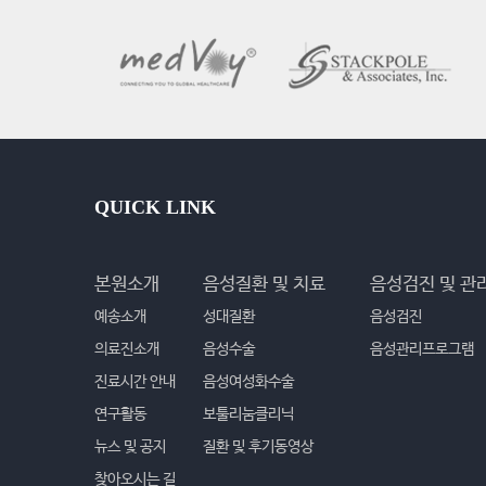
QUICK LINK
본원소개
음성질환 및 치료
음성검진 및 관
예송소개
성대질환
음성검진
의료진소개
음성수술
음성관리프로그램
진료시간 안내
음성여성화수술
연구활동
보툴리눔클리닉
뉴스 및 공지
질환 및 후기동영상
찾아오시는 길